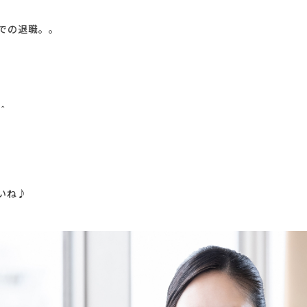
での退職。。
＾
いね♪